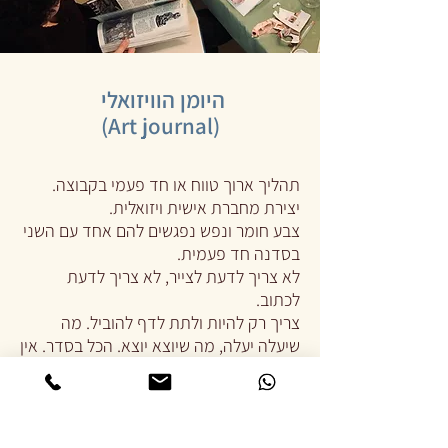
היומן הוויזואלי
(Art journal)
תהליך ארוך טווח או חד פעמי בקבוצה.
יצירת מחברת אישית ויזואלית.
צבע חומר ונפש נפגשים להם אחד עם השני
בסדנה חד פעמית.
לא צריך לדעת לצייר, לא צריך לדעת
לכתוב.
צריך רק להיות ולתת לדף להוביל. מה
שיעלה יעלה, מה שיוצא יוצא. הכל בסדר. אין
יפה ולא יפה. יש רק ״אני מתחבר.ת או לא״.
סדנה לא רוחנית, ומאד צבעונית.
מתאים למפגשים מגוונים כמו מפגש א.נשים
לרגל אירועים כמו ימי הולדת, ימי גיבוש,